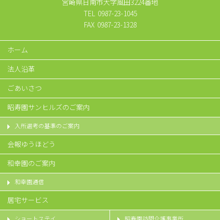
宮崎県日南市大字風田3224番地
TEL
0987-23-1045
FAX
0987-23-1328
ホーム
法人沿革
ごあいさつ
昭寿園サンヒルズのご案内
入所選考の基準のご案内
会報ゆうほどう
和幸園のご案内
和幸園通信
居宅サービス
ショートステイ
昭寿園訪問介護事業所